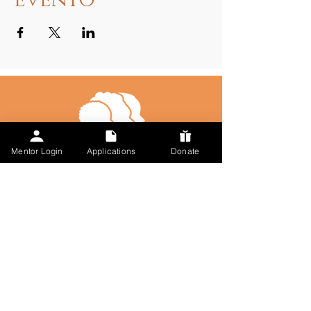
evento
Mentor Login
Applications
Donate
Talk to Us
123-456-7890
info@misitio.com