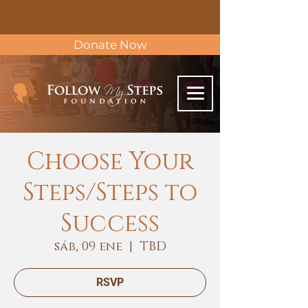
Donate Now
Choose Your
Steps/Steps to
Success
sáb, 09 ene
  |  
TBD
RSVP