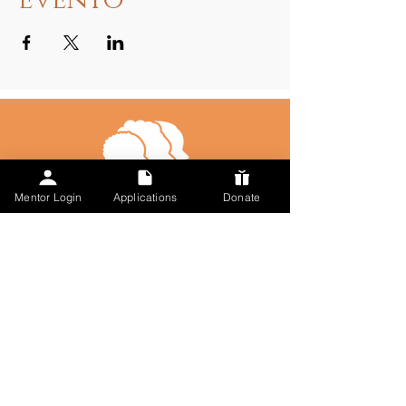
evento
Mentor Login
Applications
Donate
Talk to Us
123-456-7890
info@misitio.com