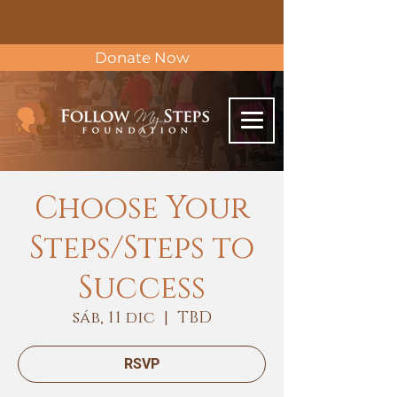
Donate Now
Choose Your
Steps/Steps to
Success
sáb, 11 dic
  |  
TBD
RSVP